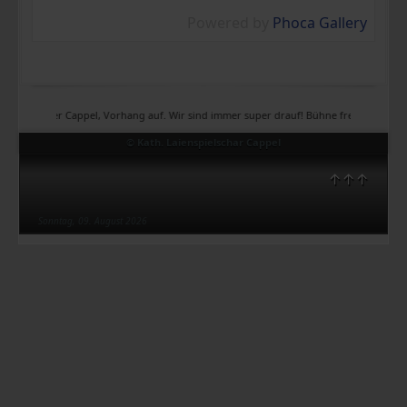
Powered by
Phoca Gallery
Theater Cappel, Vorhang auf. Wir sind immer super drauf! Bühne frei, Bühne frei, Büh
© Kath. Laienspielschar Cappel
↑↑↑
Sonntag, 09. August 2026