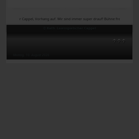
Theater Cappel, Vorhang auf. Wir sind immer super drauf! Bühne frei, Bühne frei, Bühne
© Kath. Laienspielschar Cappel
↑↑↑
Montag, 10. August 2026