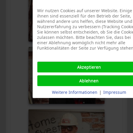
Wir nutzen Cookies auf unserer Website. Einige
ihnen sind essenziell für den Betrieb der Seite,
während andere uns helfen, diese Website und
Nutzererfahrung zu verbessern (Tracking Cookie
Sie können selbst entscheiden, ob Sie die Cooki
zulassen möchten. Bitte beachten Sie, dass bei
einer Ablehnung womöglich nicht mehr alle
Funktionalitäten der Seite zur Verfügung stehen
Akzeptieren
Ablehnen
Weitere Informationen
|
Impressum