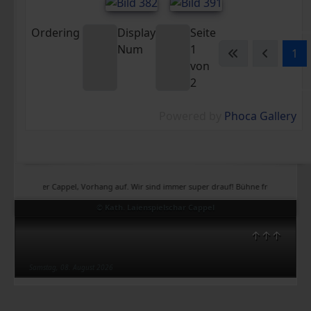
Ordering
Display
Seite
Num
1
1
von
2
Powered by
Phoca Gallery
Theater Cappel, Vorhang auf. Wir sind immer super drauf! Bühne frei, Bühne frei, Büh
© Kath. Laienspielschar Cappel
↑↑↑
Samstag, 08. August 2026