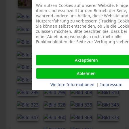
Wir nutzen Cookies auf unserer Website. Einige
ihnen sind essenziell für den Betrieb der Seite,
während andere uns helfen, diese Website und
Nutzererfahrung zu verbessern (Tracking Cookie
Sie können selbst entscheiden, ob Sie die Cooki
zulassen möchten. Bitte beachten Sie, dass bei
einer Ablehnung womöglich nicht mehr alle
Funktionalitäten der Seite zur Verfügung stehen
Akzeptieren
Ablehnen
Weitere Informationen
|
Impressum