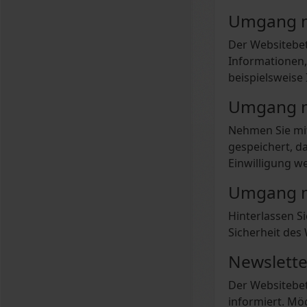
Umgang m
Der Websitebet
Informationen,
beispielsweise
Umgang m
Nehmen Sie mi
gespeichert, d
Einwilligung w
Umgang m
Hinterlassen S
Sicherheit des
Newslett
Der Websitebet
informiert. Mö