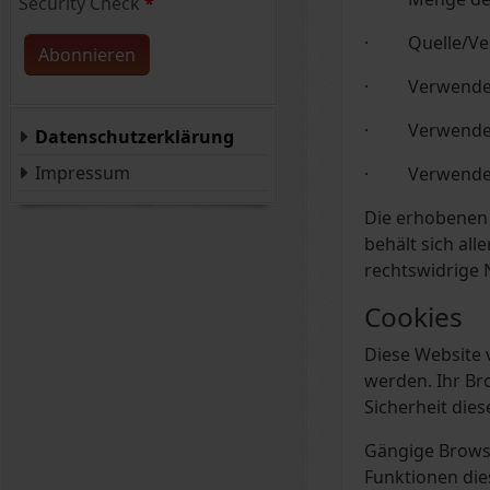
Security Check
*
· Quelle/Verwe
Abonnieren
· Verwendet
· Verwendete
Datenschutzerklärung
Impressum
· Verwendete
Die erhobenen 
behält sich all
rechtswidrige 
Cookies
Diese Website 
werden. Ihr Br
Sicherheit dies
Gängige Browser
Funktionen di