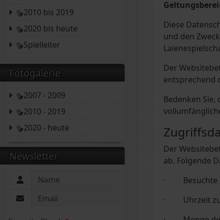
Geltungsberei
2010 bis 2019
Diese Datensch
2020 bis heute
und den Zweck
Spielleiter
Laienespielsch
Der Websitebet
Fotogalerie
entsprechend d
2007 - 2009
Bedenken Sie, 
vollumfängliche
2010 - 2019
2020 - heute
Zugriffsd
Der Websitebetr
Newsletter
ab. Folgende D
· Besuchte 
· Uhrzeit zum
· Menge der 