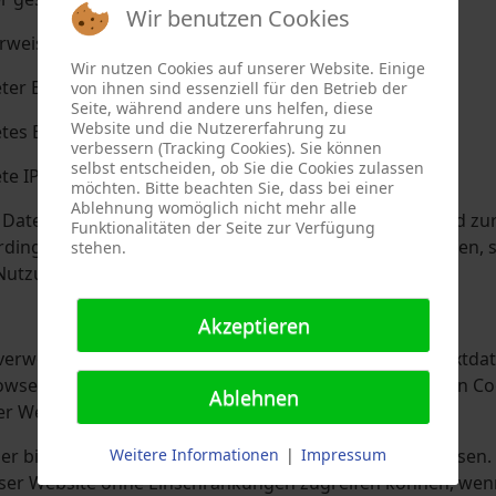
Wir benutzen Cookies
is, von welchem Sie auf die Seite gelangten
Wir nutzen Cookies auf unserer Website. Einige
er Browser
von ihnen sind essenziell für den Betrieb der
Seite, während andere uns helfen, diese
Website und die Nutzererfahrung zu
s Betriebssystem
verbessern (Tracking Cookies). Sie können
selbst entscheiden, ob Sie die Cookies zulassen
 IP-Adresse
möchten. Bitte beachten Sie, dass bei einer
Ablehnung womöglich nicht mehr alle
Daten dienen lediglich statistischen Auswertungen und zu
Funktionalitäten der Seite zur Verfügung
erdings vor, die Server-Logfiles nachträglich zu überprüfen,
stehen.
Nutzung hinweisen.
Akzeptieren
verwendet Cookies. Dabei handelt es sich um kleine Textda
owser greift auf diese Dateien zu. Durch den Einsatz von Co
Ablehnen
er Website.
 bieten die Einstellungsoption, Cookies nicht zuzulassen. Hi
Weitere Informationen
|
Impressum
eser Website ohne Einschränkungen zugreifen können, wen