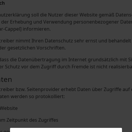
ch
utzerklärung soll die Nutzer dieser Website gemäß Daten
 der Erhebung und Verwendung personenbezogener Daten 
ar-Cappel] informieren.
reiber nimmt Ihren Datenschutz sehr ernst und behandelt
er gesetzlichen Vorschriften.
dass die Datenübertragung im Internet grundsätzlich mit Si
r Schutz vor dem Zugriff durch Fremde ist nicht realisierba
aten
eiber bzw. Seitenprovider erhebt Daten über Zugriffe auf di
aten werden so protokolliert:
Website
 Zeitpunkt des Zugriffes
gesendeten Daten in Byte