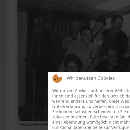
Wir benutzen Cookies
Wir nutzen Cookies auf unserer Website
ihnen sind essenziell für den Betrieb de
während andere uns helfen, diese Webs
Nutzererfahrung zu verbessern (Trackin
Sie können selbst entscheiden, ob Sie d
zulassen möchten. Bitte beachten Sie, d
einer Ablehnung womöglich nicht mehr 
Funktionalitäten der Seite zur Verfügun