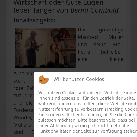
Wirtschaft oder Gute Lügen
leben länger von
Bernd Gombold
Inhaltsangabe:
Der gutmütige
Manfred Müller
und seine Frau
Petra betreiben
eine kleine
Autoreparaturwerkstatt, doch das Wasser
Wir benutzen Cookies
steht ihnen bis zum Hals! Der Betrieb schreibt
rote Zahlen, die Bank droht den Geldhahn
Wir nutzen Cookies auf unserer Website. Einige
zuzudrehen, die Behörden verlangen Auflagen
ihnen sind essenziell für den Betrieb der Seite,
und die Gemeinde kündigt an, ausstehende
während andere uns helfen, diese Website und
Nutzererfahrung zu verbessern (Tracking Cookie
Forderungen zwangsweise einzutreiben.
Kein
Sie können selbst entscheiden, ob Sie die Cooki
Wunder, dass die
zulassen möchten. Bitte beachten Sie, dass bei
Müllers verzweifelt
einer Ablehnung womöglich nicht mehr alle
Funktionalitäten der Seite zur Verfügung stehen
sind. Da helfen