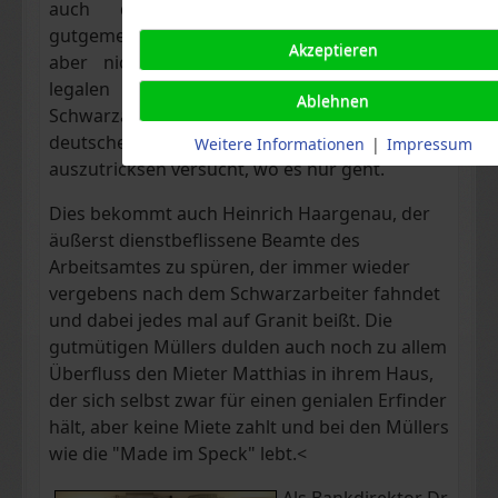
auch die zwar
gutgemeinten,
Akzeptieren
aber nicht immer
legalen Tipps ihres polnischen
Ablehnen
Schwarzarbeiters Kasimir nichts, der mit der
deutschen Bürokratie im Clinch steht und sie
Weitere Informationen
|
Impressum
auszutricksen versucht, wo es nur geht.
Dies bekommt auch Heinrich Haargenau, der
äußerst dienstbeflissene Beamte des
Arbeitsamtes zu spüren, der immer wieder
vergebens nach dem Schwarzarbeiter fahndet
und dabei jedes mal auf Granit beißt. Die
gutmütigen Müllers dulden auch noch zu allem
Überfluss den Mieter Matthias in ihrem Haus,
der sich selbst zwar für einen genialen Erfinder
hält, aber keine Miete zahlt und bei den Müllers
wie die "Made im Speck" lebt.<
Als Bankdirektor Dr.